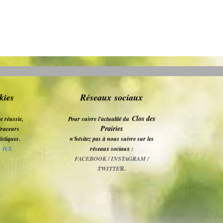
kies
Réseaux sociaux
Clos des
e réussie,
Pour suivre l'actualité du
Prairies
s traceurs
tistiques.
n'hésitez pas à nous suivre sur les
z
ICI
.
réseaux sociaux :
FACEBOOK / INSTAGRAM /
TWITTE
R.