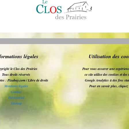
formations légales
Utilisation des coo
yright le Clos des Prairies
Pour vous assurer une expérienc
Tous droits réservés
ce site utilise des cookies et de
tos : Pixabay.com / Libre de droits
Google Analytics
à des fins sta
Mentions légales
Pour en savoir plus, clique
Contact
Partenariat
Sitemap