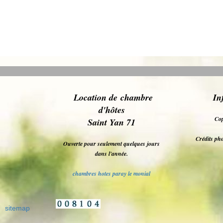
L
ocation de chambre
In
d'hôt
es
Cop
Saint Yan 71
Crédits pho
Ouverte pour seulement quelques jours
dans l'année.
chambres hotes paray le monial
sitemap