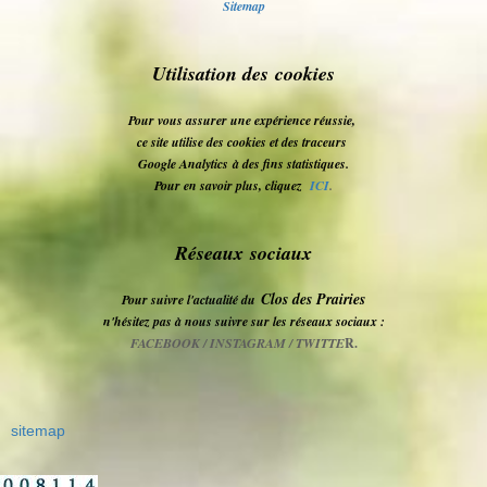
Sitemap
Utilisation des cookies
Pour vous assurer une expérience réussie,
ce site utilise des cookies et des traceurs
Google Analytics
à des fins statistiques.
Pour en savoir plus, cliquez
ICI
.
Réseaux sociaux
Clos des Prairies
Pour suivre l'actualité du
n'hésitez pas à nous suivre sur les réseaux sociaux :
FACEBOOK / INSTAGRAM / TWITTE
R.
sitemap